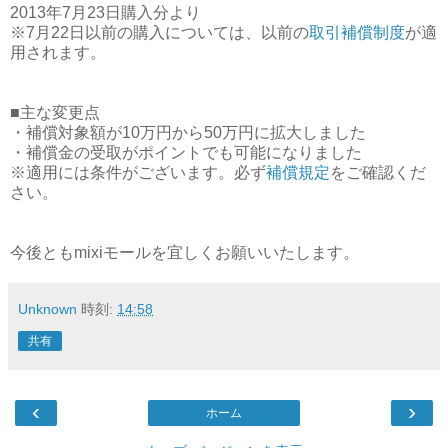
2013年7月23日購入分より
※7月22日以前の購入については、以前の
取引補償制度
が適
用されます。
■主な変更点
・補償対象額が10万円から50万円に拡大しました
・補償金の受取がポイントでも可能になりました
※適用には条件がございます。必ず
補償規定
をご確認くだ
さい。
今後ともmixiモールを宜しくお願いいたします。
Unknown
時刻:
14:58
共有
‹
›
ホーム