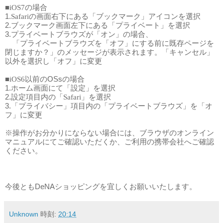
■
の場合
iOS7
1.
の画面右下にある「ブックマーク」アイコンを選択
Safari
2.ブックマーク画面左下にある「プライベート」を選択
3.プライベートブラウズが「オン」の場合、
　「プライベートブラウズを「オフ」にする前に既存ページを
閉じますか？」のメッセージが表示されます。
「キャンセル」
以外を選択し「オフ」に変更
■
以前のOSsの場合
iOS6
1.ホーム画面にて「設定」を選択
2.設定項目内の「
」を選択
Safari
3.「プライバシー」項目内の「プライベートブラウズ」を
「オ
フ」
に変更
※操作がお分かりにならない場合には、ブラウザのオンライン
マニュアルにてご確認いただくか、ご利用の携帯会社へご確認
ください。 
今後ともDeNAショッピングを宜しくお願いいたします。
Unknown
時刻:
20:14