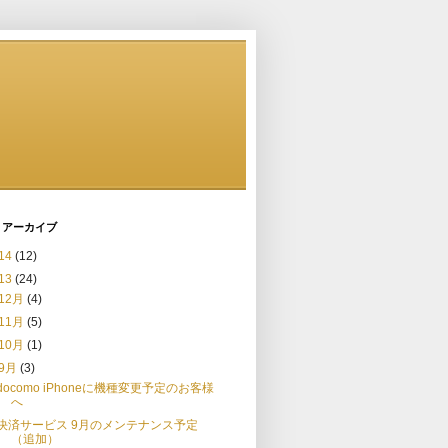
 アーカイブ
14
(12)
13
(24)
12月
(4)
11月
(5)
10月
(1)
9月
(3)
docomo iPhoneに機種変更予定のお客様
へ
決済サービス 9月のメンテナンス予定
（追加）