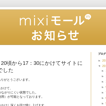
ブログ
►
20
16：20頃から17：30にかけてサイトに
▼
20
でした
►
►
きありがとうございます。
►
►
0にかけて、
つながりにくい状態でした。
►
利用）が可能となっております。
►
►
おかけし深くお詫び申し上げま
す。